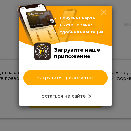
ы
Бонусная карта
в
Услуги
Акции
На
Быстрые заказы
Удобная навигация
Загрузите наше
приложение
дя на сайт, вы подтверждаете, что вам уже есть 18 лет, 
Загрузить приложение
е право знакомиться с размещенной на сайте информ
остаться на сайте