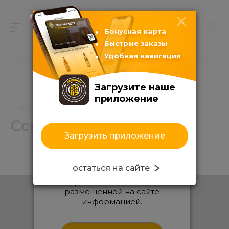
Бонусная карта
Быстрые заказы
Удобная навигация
Загрузите наше
приложение
Главная
/
Каталог продуктов
/
Ссылки
Ссылки
Загрузить приложение
Входя на сайт, вы
подтверждаете, что вам уже
остаться на сайте
есть 18 лет, и вы имеете
право знакомиться с
размещенной на сайте
Каталог продуктов
информацией.
Пиво