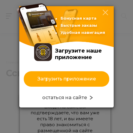
Бонусная карта
Быстрые заказы
Удобная навигация
Загрузите наше
приложение
Главная
/
Корзина
/
Ссылки
Ссылки
Загрузить приложение
остаться на сайте
Входя на сайт, вы
подтверждаете, что вам уже
есть 18 лет, и вы имеете
право знакомиться с
размещенной на сайте