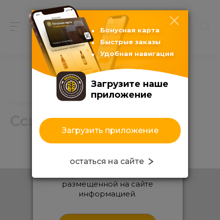
Бонусная карта
Быстрые заказы
Удобная навигация
Загрузите наше
приложение
Главная
/
Каталог продуктов
/
Ссылки
Ссылки
Загрузить приложение
Входя на сайт, вы
подтверждаете, что вам уже
остаться на сайте
есть 18 лет, и вы имеете
право знакомиться с
размещенной на сайте
Каталог продуктов
информацией.
Пиво