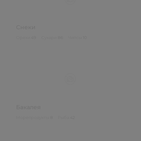
Снеки
Орехи
49
Сухари
86
Чипсы
10
Бакалея
Морепродукты
8
Рыба
42